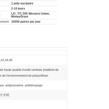
1 poly-sac/paire
2-10 jours
L/C, T/T, D/P, Western Union,
:
MoneyGram
nement:
10000 paires par jour
,42,44,46
de haute qualité d'unité centrale (matériel de
on de l'environnement de polyuréthan
ique, antipoussière, antidérapage
T, ÉTÉ