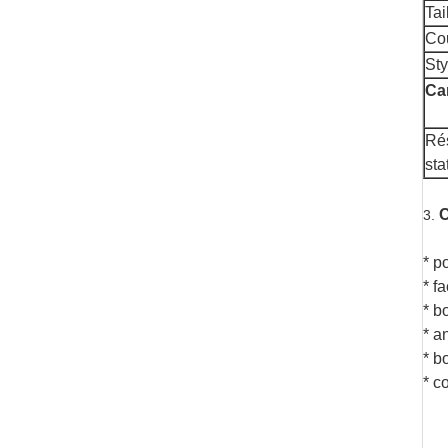
Tai
Co
Sty
Ca
Ré
sta
C
3.
* p
* fa
* b
* a
* b
* c