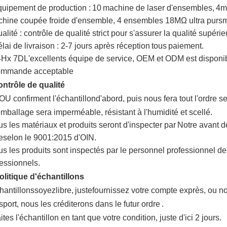
uipement de production :
10
machine de laser d'ensembles,
4
m
hine coupée froide d'ensemble
, 4 ensembles 18MΩ
ultra purs
m
alité : contrôle de qualité strict pour s'assurer la qualité supérie
lai de livraison : 2-7 jours après réception
tous
paiement.
4
H
x 7
D
L'excellents équipe de service, OEM et ODM est disponi
ommande acceptable
ntrôle de qualité
'OU confirment l'échantillon
d'abord, puis nous fera tout l'ordre s
emballage sera imperméable, résistant à l'humidité et scellé.
us les matériaux et produits seront d'inspecter par
Notre avant d
e
selon le 9001:2015 d'OIN.
us les produits sont inspectés par le personnel professionnel d
essionnels.
olitique d'échantillons
hantillons
soyez
libre,
juste
fournissez votre compte exprès
, ou n
sport, nous les créditerons dans le futur ordre
.
ites l'échantillon en tant que votre condition, juste d'ici 2 jours
.