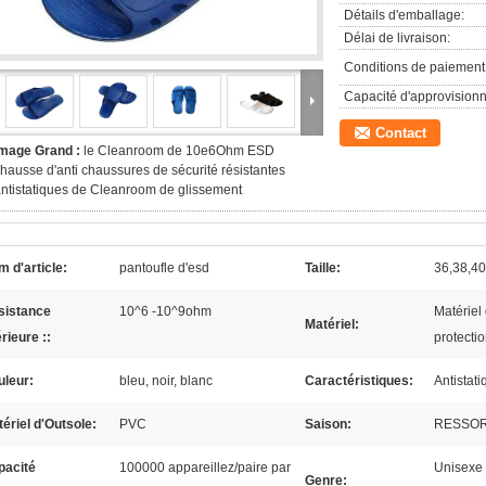
Détails d'emballage:
Délai de livraison:
Conditions de paiement
Capacité d'approvision
Contact
Image Grand :
le Cleanroom de 10e6Ohm ESD
hausse d'anti chaussures de sécurité résistantes
ntistatiques de Cleanroom de glissement
 d'article:
pantoufle d'esd
Taille:
36,38,40
sistance
10^6 -10^9ohm
Matériel 
Matériel:
rieure ::
protecti
uleur:
bleu, noir, blanc
Caractéristiques:
Antistat
ériel d'Outsole:
PVC
Saison:
RESSOR
pacité
100000 appareillez/paire par
Unisexe
Genre: