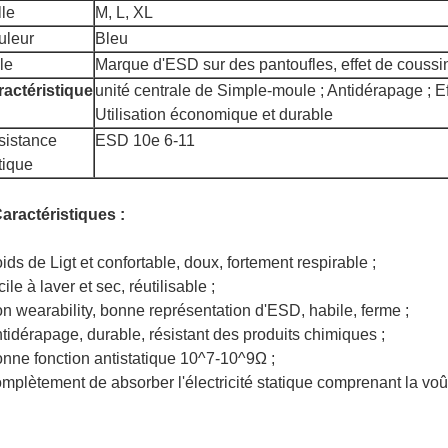
lle
M, L, XL
uleur
Bleu
le
Marque d'ESD sur des pantoufles, effet de coussin
ractéristique
unité centrale de Simple-moule ; Antidérapage ; Ef
Utilisation économique et durable
sistance
ESD 10e 6-11
tique
aractéristiques :
oids de Ligt et confortable, doux, fortement respirable ;
cile à laver et sec, réutilisable ;
on wearability, bonne représentation d'ESD, habile, ferme ;
ntidérapage, durable, résistant des produits chimiques ;
onne fonction antistatique 10^7-10^9Ω ;
omplètement de absorber l'électricité statique comprenant la voût