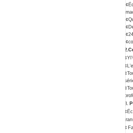
¢
Éq
mac
¢
Qu
¢
Dé
¢
2
¢
c
2.
Co
¢
Y
l
¢
L'
¢
To
séri
¢
To
prof
3.
P
¢
Éc
tran
¢
Fa