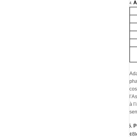
A
4.
Ada
pha
cos
l'A
à l
sen
5.
P
¢
8