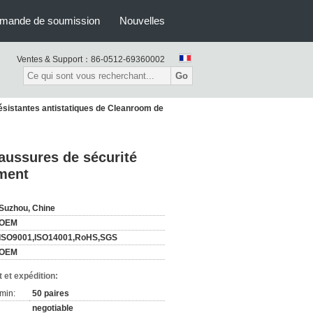
mande de soumission
Nouvelles
Ventes & Support：
86-0512-69360002
Go
sistantes antistatiques de Cleanroom de
aussures de sécurité
ement
Suzhou, Chine
OEM
ISO9001,ISO14001,RoHS,SGS
OEM
 et expédition:
min:
50 paires
negotiable