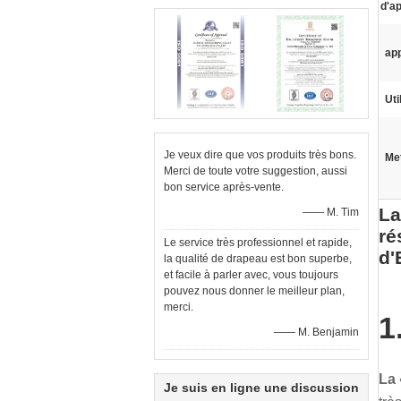
d'a
app
Uti
Je veux dire que vos produits très bons.
Met
Merci de toute votre suggestion, aussi
bon service après-vente.
La
—— M. Tim
ré
Le service très professionnel et rapide,
d'
la qualité de drapeau est bon superbe,
et facile à parler avec, vous toujours
pouvez nous donner le meilleur plan,
merci.
1
—— M. Benjamin
La 
Je suis en ligne une discussion