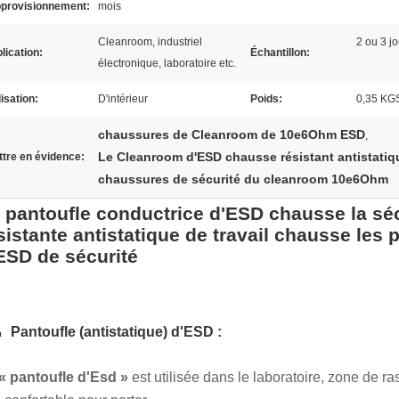
pprovisionnement:
mois
Cleanroom, industriel
2 ou 3 j
lication:
Échantillon:
électronique, laboratoire etc.
lisation:
D'intérieur
Poids:
0,35 KGS
chaussures de Cleanroom de 10e6Ohm ESD
,
Le Cleanroom d'ESD chausse résistant antistatiq
tre en évidence:
chaussures de sécurité du cleanroom 10e6Ohm
 pantoufle conductrice d'ESD chausse la séc
sistante antistatique de travail chausse les 
ESD de sécurité
.
Pantoufle (antistatique) d'ESD :
« pantoufle d'Esd »
est utilisée dans le laboratoire, zone de r