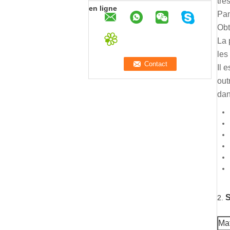
trè
en ligne
Pan
Obt
La 
les
Il 
out
dan
S
2.
Mat