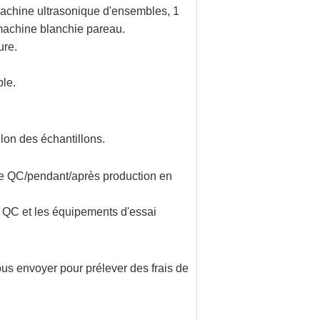
achine ultrasonique d'ensembles, 1
achine blanchie pareau
.
ure.
ble
.
elon des échantillons.
e QC/pendant/après production en
e QC et les équipements d'essai
ous envoyer pour prélever des frais de