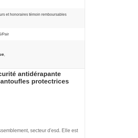
ours et honoraires témoin remboursables
/Pair
ue
,
urité antidérapante
pantoufles protectrices
assemblement, secteur d'esd. Elle est