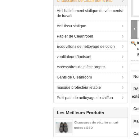
Chaussures de Cleanroom d'Esd
Anti habillement statique de vêtements
de travail
Anti tissu statique
Papier de Cleanroom
Écouvillons de nettoyage de coton
c
a
ventilateur s'ionisant
Accessoires de pièce propre
Nom
Gants de Cleanroom
masque protecteur jetable
Ré
exté
Petit pain de nettoyage de chiffon
Co
Les Meilleurs Produits
Mat
Chaussures de sécurité en cuir
noires d'ESD
Ca