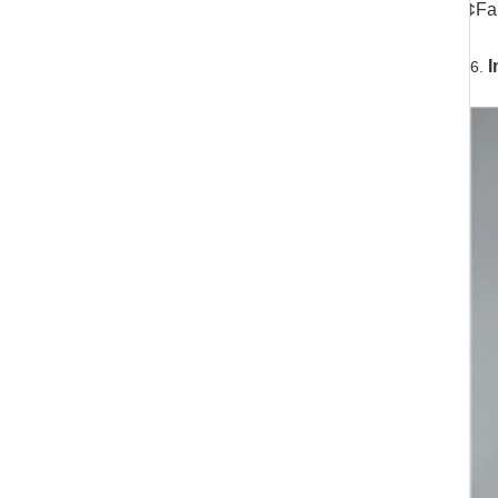
¢
Fa
I
6.