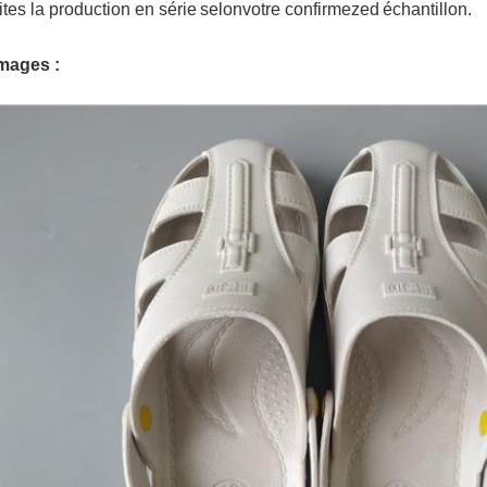
ites la production en série
selon
votre confirmez
ed
échantillon.
mages :