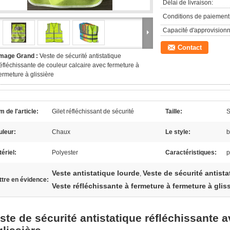
Délai de livraison:
Conditions de paiement
Capacité d'approvision
Contact
Image Grand :
Veste de sécurité antistatique
éfléchissante de couleur calcaire avec fermeture à
ermeture à glissière
 de l'article:
Gilet réfléchissant de sécurité
Taille:
S
uleur:
Chaux
Le style:
b
ériel:
Polyester
Caractéristiques:
p
Veste antistatique lourde
Veste de sécurité antista
,
tre en évidence:
Veste réfléchissante à fermeture à fermeture à glis
ste de sécurité antistatique réfléchissante 