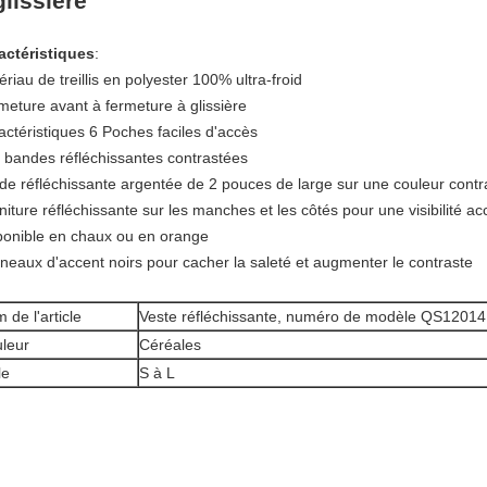
glissière
actéristiques
:
riau de treillis en polyester 100% ultra-froid
meture avant à fermeture à glissière
actéristiques 6 Poches faciles d'accès
 bandes réfléchissantes contrastées
de réfléchissante argentée de 2 pouces de large sur une couleur contr
niture réfléchissante sur les manches et les côtés pour une visibilité a
ponible en chaux ou en orange
neaux d'accent noirs pour cacher la saleté et augmenter le contraste
 de l'article
Veste réfléchissante, numéro de modèle QS1201
leur
Céréales
le
S à L