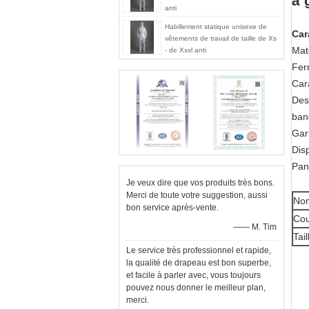
à 
anti
Habillement statique unisexe de
Car
vêtements de travail de taille de Xs
Maté
- de Xxxl anti
Fer
Car
Des
ban
Gar
Dis
Pan
Je veux dire que vos produits très bons.
Merci de toute votre suggestion, aussi
Nom
bon service après-vente.
Cou
—— M. Tim
Tail
Le service très professionnel et rapide,
la qualité de drapeau est bon superbe,
et facile à parler avec, vous toujours
pouvez nous donner le meilleur plan,
merci.