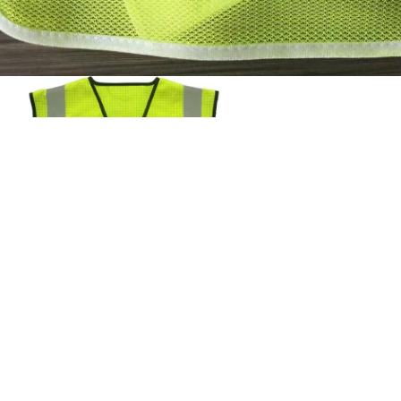
,
,
roduit Tag:
anti combinaisons statiques
anti costume statique
anti vêtements d