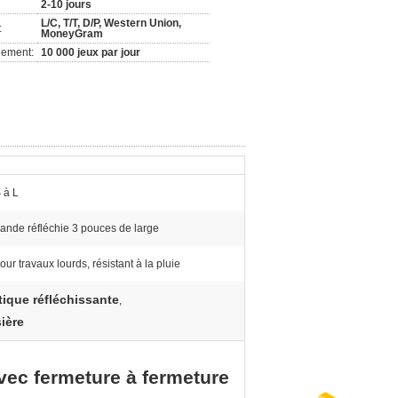
2-10 jours
L/C, T/T, D/P, Western Union,
:
MoneyGram
nement:
10 000 jeux par jour
 à L
ande réfléchie 3 pouces de large
our travaux lourds, résistant à la pluie
tique réfléchissante
,
sière
avec fermeture à fermeture