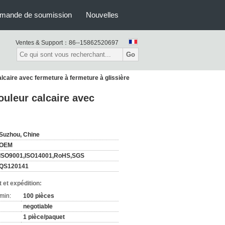
mande de soumission
Nouvelles
Ventes & Support：
86--15862520697
Go
alcaire avec fermeture à fermeture à glissière
ouleur calcaire avec
Suzhou, Chine
OEM
ISO9001,ISO14001,RoHS,SGS
QS120141
 et expédition:
min:
100 pièces
negotiable
1 pièce/paquet