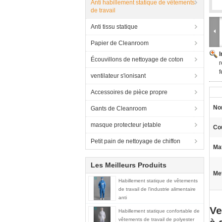
Anti habillement statique de vêtements
de travail
Anti tissu statique
Papier de Cleanroom
Écouvillons de nettoyage de coton
r
f
ventilateur s'ionisant
Accessoires de pièce propre
Nom
Gants de Cleanroom
masque protecteur jetable
Co
Petit pain de nettoyage de chiffon
Mat
Les Meilleurs Produits
Met
Habillement statique de vêtements
de travail de l'industrie alimentaire
anti
Ve
Habillement statique confortable de
vêtements de travail de polyester