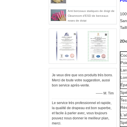
Pou
Anti berceaux statiques de doigt de
100
Cleanroom d'ESD de berceaux
Sans
roses de doigt
Tai
2Do
Cod
Poi
Lar
Je veux dire que vos produits très bons.
Lon
Merci de toute votre suggestion, aussi
Épa
bon service après-vente.
Spé
—— M. Tim
Tes
Le service très professionnel et rapide,
Rés
la qualité de drapeau est bon superbe,
et facile à parler avec, vous toujours
L'a
pouvez nous donner le meilleur plan,
Spé
merci.