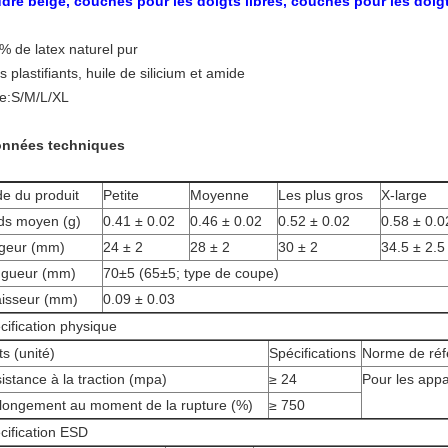
dre beige, couches pour les doigts libres, couches pour les doigt
% de latex naturel pur
 plastifiants, huile de silicium et amide
lle:S/M/L/XL
nnées techniques
e du produit
Petite
Moyenne
Les plus gros
X-large
ds moyen (g)
0.41 ± 0.02
0.46 ± 0.02
0.52 ± 0.02
0.58 ± 0.0
geur (mm)
24 ± 2
28 ± 2
30 ± 2
34.5 ± 2.5
gueur (mm)
70±5 (65±5; type de coupe)
isseur (mm)
0.09 ± 0.03
cification physique
ts (unité)
Spécifications
Norme de réf
istance à la traction (mpa)
≥ 24
Pour les appar
llongement au moment de la rupture (%)
≥ 750
cification ESD