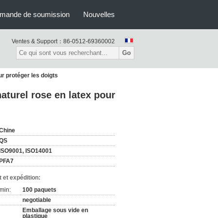
mande de soumission
Nouvelles
Ventes & Support：
86-0512-69360002
Go
r protéger les doigts
turel rose en latex pour
Chine
QS
ISO9001, ISO14001
PFA7
 et expédition:
min:
100 paquets
negotiable
Emballage sous vide en
plastique