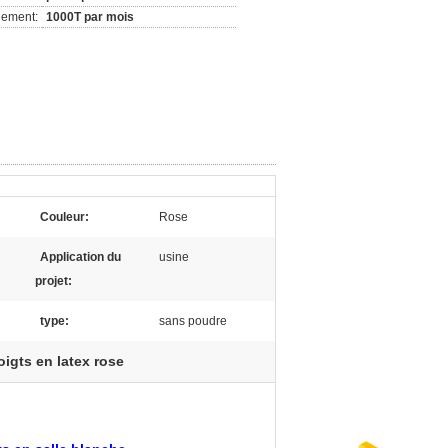
nement:
1000T par mois
Couleur:
Rose
Application du
usine
projet:
type:
sans poudre
doigts en latex rose