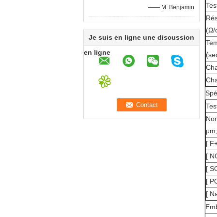
Tes
—— M. Benjamin
Rés
(Ω/
Je suis en ligne une discussion
Tem
en ligne
(se
Cha
Cha
Spé
Tes
Nom
μm;
[ F
[ N
[ S
[ P
[ N
Emb