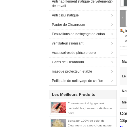
Anti habillement statique de vêtements
de travail
Anti tissu statique
Papier de Cleanroom
Écouvillons de nettoyage de coton
c
d
ventilateur s'ionisant
Accessoires de pièce propre
Mat
Gants de Cleanroom
masque protecteur jetable
Le 
Petit pain de nettoyage de chiffon
Nom
Les Meilleurs Produits
Met
Couvertures à doigt gommé
confortables, berceaux stériles de
Cou
doigt
1Sp
Berceaux 100% de doigt de
Cleanroom du caoutchouc naturel