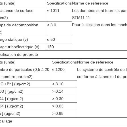
ts (unité)
Spécifications
Norme de référence
istance de surface
≤ 1011
Les données sont fournies pa
cm2)
STM11.11
Pour l'utilisation dans les mac
ps de décomposition
< 3.0
c)
rge statique (v)
≤ 50
rge triboélectrique (v)
150
cification de propreté
ts (unité)
Spécifications
Norme de référence
bre de particules (0,5 à 20
≤ 1200
Le système de contrôle de l
 nombre par cm2)
conforme à l'annexe I du p
+CI+Br ] (μg/cm2)
< 3.10
O3 ] (μg/cm2)
> 0.14
O4 ] (μg/cm2)
> 0.30
O4 ] (μg/cm2)
> 0.03
a ] (μg/cm2)
> 0.85
allage