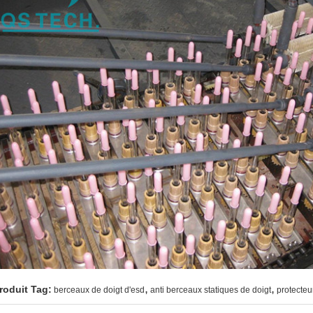
,
,
roduit Tag:
berceaux de doigt d'esd
anti berceaux statiques de doigt
protecteu