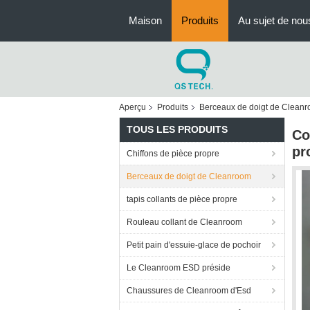
Maison
Produits
Au sujet de nou
Aperçu
Produits
Berceaux de doigt de Clean
TOUS LES PRODUITS
Co
pr
Chiffons de pièce propre
Berceaux de doigt de Cleanroom
tapis collants de pièce propre
Rouleau collant de Cleanroom
Petit pain d'essuie-glace de pochoir
Le Cleanroom ESD préside
Chaussures de Cleanroom d'Esd