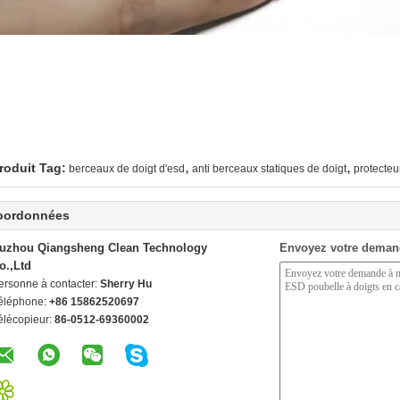
,
,
roduit Tag:
berceaux de doigt d'esd
anti berceaux statiques de doigt
protecteu
oordonnées
uzhou Qiangsheng Clean Technology
Envoyez votre deman
o.,Ltd
ersonne à contacter:
Sherry Hu
éléphone:
+86 15862520697
élécopieur:
86-0512-69360002