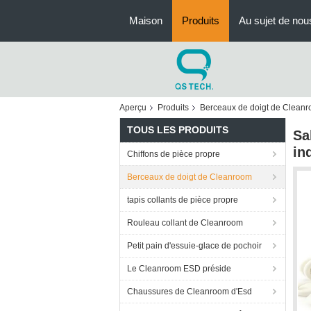
Maison
Produits
Au sujet de nou
Aperçu
Produits
Berceaux de doigt de Clean
TOUS LES PRODUITS
Sa
in
Chiffons de pièce propre
Berceaux de doigt de Cleanroom
tapis collants de pièce propre
Rouleau collant de Cleanroom
Petit pain d'essuie-glace de pochoir
Le Cleanroom ESD préside
Chaussures de Cleanroom d'Esd