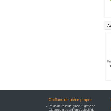
Au
Fa
Chiffons de pièce propre
Poids de l'essuie-glace 52g/M2 de
Cleanroom de chiffon d'objectif de