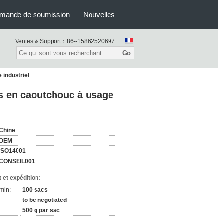
mande de soumission
Nouvelles
Ventes & Support：
86--15862520697
Go
 industriel
ts en caoutchouc à usage
Chine
OEM
ISO14001
CONSEIL001
 et expédition:
min:
100 sacs
to be negotiated
500 g par sac