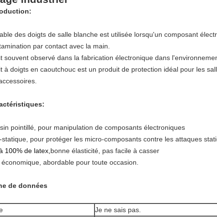
roduction:
able des doigts de salle blanche est utilisée lorsqu'un composant électr
tamination par contact avec la main.
est souvent observé dans la fabrication électronique dans l'environnemen
it à doigts en caoutchouc est un produit de protection idéal pour les sa
 accessoires.
actéristiques:
sin pointillé, pour manipulation de composants électroniques
i-statique, pour protéger les micro-composants contre les attaques stat
 à 100% de latex,
bonne élasticité, pas facile à casser
x économique, abordable pour toute occasion.
he de données
le
Je ne sais pas.