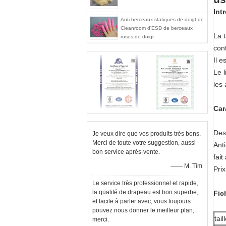
Int
Anti berceaux statiques de doigt de
Cleanroom d'ESD de berceaux
La t
roses de doigt
con
Il 
Le l
les
Car
Des
Je veux dire que vos produits très bons.
Merci de toute votre suggestion, aussi
Ant
bon service après-vente.
fait
—— M. Tim
Pri
Le service très professionnel et rapide,
la qualité de drapeau est bon superbe,
Fic
et facile à parler avec, vous toujours
pouvez nous donner le meilleur plan,
tail
merci.