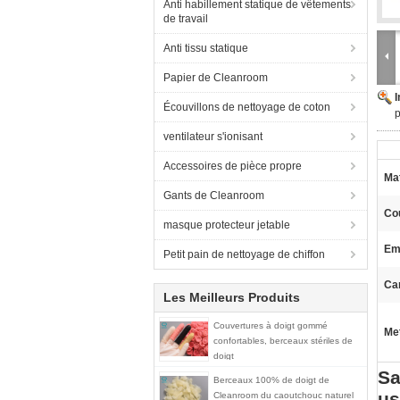
Anti habillement statique de vêtements
de travail
Anti tissu statique
Papier de Cleanroom
Écouvillons de nettoyage de coton
p
ventilateur s'ionisant
Accessoires de pièce propre
Mat
Gants de Cleanroom
Co
masque protecteur jetable
Em
Petit pain de nettoyage de chiffon
Car
Les Meilleurs Produits
Couvertures à doigt gommé
Met
confortables, berceaux stériles de
doigt
Sa
Berceaux 100% de doigt de
us
Cleanroom du caoutchouc naturel