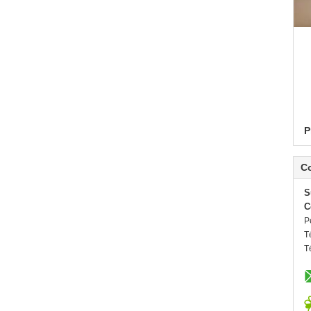
P
C
S
C
P
T
T