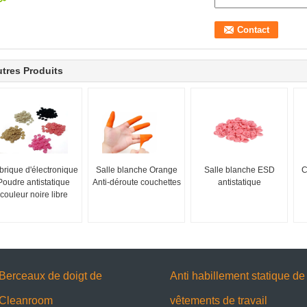
tres Produits
brique d'électronique
Salle blanche Orange
Salle blanche ESD
C
Poudre antistatique
Anti-déroute couchettes
antistatique
couleur noire libre
Berceaux de doigt de
Anti habillement statique de
Cleanroom
vêtements de travail