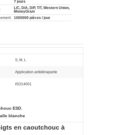
7 jours
L/C, D/A, D/P, T/T, Western Union,
:
MoneyGram
nement:
1000000 pièces / jour
S, M, L
Application antidérapante
ISO14001
tchouc ESD
,
alle blanche
oigts en caoutchouc à