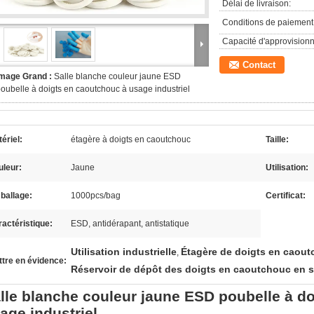
Délai de livraison:
Conditions de paiement
Capacité d'approvision
Contact
Image Grand :
Salle blanche couleur jaune ESD
oubelle à doigts en caoutchouc à usage industriel
ériel:
étagère à doigts en caoutchouc
Taille:
uleur:
Jaune
Utilisation:
ballage:
1000pcs/bag
Certificat:
actéristique:
ESD, antidérapant, antistatique
Utilisation industrielle
Étagère de doigts en caou
,
tre en évidence:
Réservoir de dépôt des doigts en caoutchouc en s
lle blanche couleur jaune ESD poubelle à d
age industriel