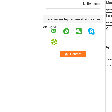
Mat
—— M. Benjamin
qua
La 
Je suis en ligne une discussion
rés
en ligne
Cou
App
Con
pha