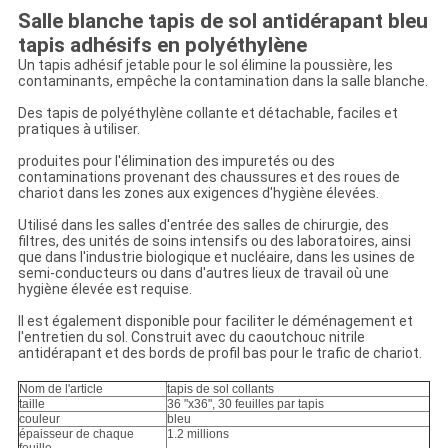
Salle blanche tapis de sol antidérapant bleu
tapis adhésifs en polyéthylène
Un tapis adhésif jetable pour le sol élimine la poussière, les
contaminants, empêche la contamination dans la salle blanche.
Des tapis de polyéthylène collante et détachable, faciles et
pratiques à utiliser.
produites pour l'élimination des impuretés ou des
contaminations provenant des chaussures et des roues de
chariot dans les zones aux exigences d'hygiène élevées.
Utilisé dans les salles d'entrée des salles de chirurgie, des
filtres, des unités de soins intensifs ou des laboratoires, ainsi
que dans l'industrie biologique et nucléaire, dans les usines de
semi-conducteurs ou dans d'autres lieux de travail où une
hygiène élevée est requise.
Il est également disponible pour faciliter le déménagement et
l'entretien du sol. Construit avec du caoutchouc nitrile
antidérapant et des bords de profil bas pour le trafic de chariot.
Nom de l'article
tapis de sol collants
taille
36 "x36", 30 feuilles par tapis
couleur
bleu
épaisseur de chaque
1.2 millions