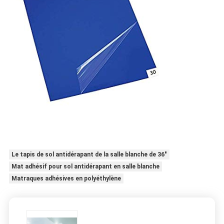
Le tapis de sol antidérapant de la salle blanche de 36"
Mat adhésif pour sol antidérapant en salle blanche
Matraques adhésives en polyéthylène