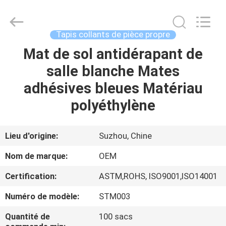
2025
Suzhou
Qiangsheng
Clean
Technology
Tapis collants de pièce propre
Co.,Ltd.
All
Rights
Mat de sol antidérapant de
MAISON
Reserved.
salle blanche Mates
PRODUITS
adhésives bleues Matériau
polyéthylène
AU
SUJET
Lieu d'origine:
Suzhou, Chine
DE
Nom de marque:
OEM
NOUS
Certification:
ASTM,ROHS, ISO9001,ISO14001
Numéro de modèle:
STM003
VISITE
D'USINE
Quantité de
100 sacs