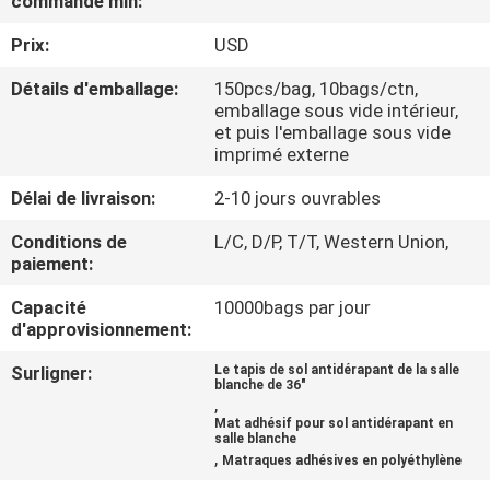
commande min:
Prix:
USD
CONTRÔLE
DE
Détails d'emballage:
150pcs/bag, 10bags/ctn,
emballage sous vide intérieur,
QUALITÉ
et puis l'emballage sous vide
imprimé externe
CONTACTEZ-
Délai de livraison:
2-10 jours ouvrables
NOUS
Conditions de
L/C, D/P, T/T, Western Union,
paiement:
NOUVELLES
Capacité
10000bags par jour
d'approvisionnement:
DEMANDEZ
Surligner:
Le tapis de sol antidérapant de la salle
blanche de 36"
,
UNE
Mat adhésif pour sol antidérapant en
salle blanche
CITATION
,
Matraques adhésives en polyéthylène