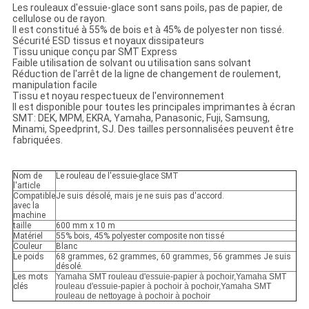
Les rouleaux d'essuie-glace sont sans poils, pas de papier, de
cellulose ou de rayon.
Il est constitué à 55% de bois et à 45% de polyester non tissé.
Sécurité ESD tissus et noyaux dissipateurs
Tissu unique conçu par SMT Express
Faible utilisation de solvant ou utilisation sans solvant
Réduction de l'arrêt de la ligne de changement de roulement,
manipulation facile
Tissu et noyau respectueux de l'environnement
Il est disponible pour toutes les principales imprimantes à écran
SMT: DEK, MPM, EKRA, Yamaha, Panasonic, Fuji, Samsung,
Minami, Speedprint, SJ. Des tailles personnalisées peuvent être
fabriquées.
Nom de
Le rouleau de l'essuie-glace SMT
l'article
Compatible
Je suis désolé, mais je ne suis pas d'accord.
avec la
machine
taille
600 mm x 10 m
Matériel
55% bois, 45% polyester composite non tissé
Couleur
Blanc
Le poids
68 grammes, 62 grammes, 60 grammes, 56 grammes Je suis
désolé.
Les mots
Yamaha SMT rouleau d'essuie-papier à pochoir,Yamaha SMT
clés
rouleau d'essuie-papier à pochoir à pochoir,Yamaha SMT
rouleau de nettoyage à pochoir à pochoir