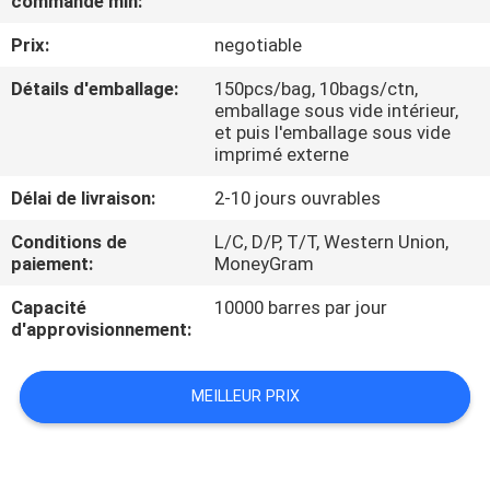
commande min:
Prix:
negotiable
CONTRÔLE
DE
Détails d'emballage:
150pcs/bag, 10bags/ctn,
emballage sous vide intérieur,
QUALITÉ
et puis l'emballage sous vide
imprimé externe
CONTACTEZ-
Délai de livraison:
2-10 jours ouvrables
NOUS
Conditions de
L/C, D/P, T/T, Western Union,
paiement:
MoneyGram
NOUVELLES
Capacité
10000 barres par jour
d'approvisionnement:
DEMANDEZ
MEILLEUR PRIX
UNE
CITATION