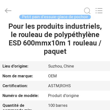
2025
Suzhou
Qiangsheng
Clean
Technology
Petit pain d'essuie-glace de pochoir
Co.,Ltd.
All
Rights
Pour les produits industriels,
MAISON
Reserved.
le rouleau de polypéthylène
PRODUITS
ESD 600mmx10m 1 rouleau /
paquet
AU
SUJET
Lieu d'origine:
Suzhou, Chine
DE
Nom de marque:
OEM
NOUS
Certification:
ASTM,ROHS
Numéro de modèle:
Produit d'origine
VISITE
D'USINE
Quantité de
100 barres