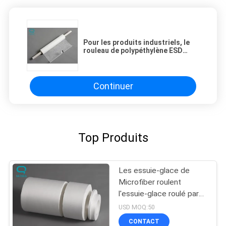
Pour les produits industriels, le
rouleau de polypéthylène ESD
600mmx10m 1 rouleau / paquet
Continuer
Top Produits
Les essuie-glace de
Microfiber roulent
l'essuie-glace roulé par
affichage à cristaux
USD MOQ:50
liquides non pelucheux
CONTACT