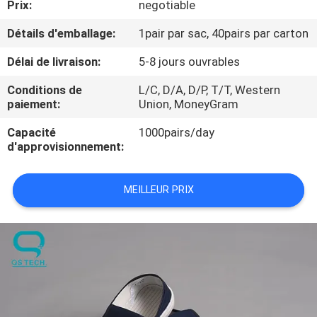
Prix:
negotiable
CONTRÔLE
Détails d'emballage:
1pair par sac, 40pairs par carton
DE
Délai de livraison:
5-8 jours ouvrables
QUALITÉ
Conditions de
L/C, D/A, D/P, T/T, Western
paiement:
Union, MoneyGram
CONTACTEZ-
Capacité
1000pairs/day
d'approvisionnement:
NOUS
MEILLEUR PRIX
NOUVELLES
DEMANDEZ
UNE
CITATION