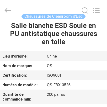
2025
Suzhou
Qiangsheng
Clean
Technology
Chaussures de Cleanroom d'Esd
Co.,Ltd.
All
Rights
Salle blanche ESD Soule en
MAISON
Reserved.
PU antistatique chaussures
PRODUITS
en toile
AU
Lieu d'origine:
Chine
SUJET
Nom de marque:
QS
DE
Certification:
ISO9001
NOUS
Numéro de modèle:
QS-FBX-3526
VISITE
Quantité de
200 paires
commande min:
D'USINE