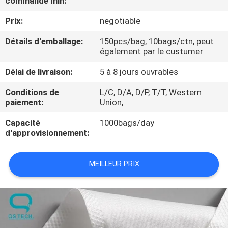
commande min:
Prix:
negotiable
CONTRÔLE
DE
Détails d'emballage:
150pcs/bag, 10bags/ctn, peut
également par le custumer
QUALITÉ
Délai de livraison:
5 à 8 jours ouvrables
CONTACTEZ-
Conditions de
L/C, D/A, D/P, T/T, Western
paiement:
Union,
NOUS
Capacité
1000bags/day
d'approvisionnement:
NOUVELLES
MEILLEUR PRIX
DEMANDEZ
UNE
CITATION