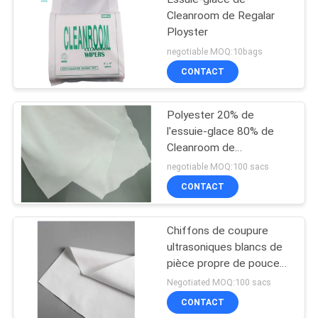
Cleanroom de Regalar
Ployster
negotiable MOQ:10bags
CONTACT
Polyester 20% de
l'essuie-glace 80% de
Cleanroom de
Microdenier en nylon
negotiable MOQ:100 sacs
CONTACT
Chiffons de coupure
ultrasoniques blancs de
pièce propre de pouce
9*9
Negotiated MOQ:100 sacs
CONTACT