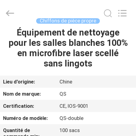
2025
Suzhou
Qiangsheng
Clean
Technology
Chiffons de pièce propre
Co.,Ltd.
All
Rights
Équipement de nettoyage
MAISON
Reserved.
pour les salles blanches 100%
PRODUITS
en microfibre laser scellé
sans lingots
AU
SUJET
Lieu d'origine:
Chine
DE
Nom de marque:
QS
NOUS
Certification:
CE, IOS-9001
Numéro de modèle:
QS-double
VISITE
D'USINE
Quantité de
100 sacs