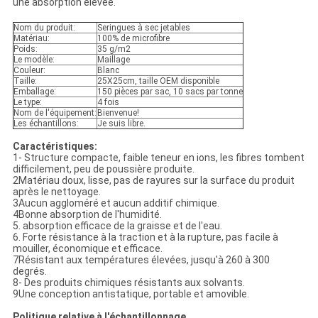
une absorption élevée.
Nom du produit:
Seringues à sec jetables
Matériau:
100% de microfibre
Poids:
35 g/m2
Le modèle:
Maillage
Couleur:
Blanc
Taille:
25X25cm, taille OEM disponible
Emballage:
150 pièces par sac, 10 sacs par tonne
Le type:
4 fois
Nom de l'équipement:
Bienvenue!
Les échantillons:
Je suis libre.
Caractéristiques:
1- Structure compacte, faible teneur en ions, les fibres tombent
difficilement, peu de poussière produite.
2Matériau doux, lisse, pas de rayures sur la surface du produit
après le nettoyage.
3Aucun aggloméré et aucun additif chimique.
4Bonne absorption de l'humidité.
5. absorption efficace de la graisse et de l'eau.
6. Forte résistance à la traction et à la rupture, pas facile à
mouiller, économique et efficace.
7Résistant aux températures élevées, jusqu'à 260 à 300
degrés.
8- Des produits chimiques résistants aux solvants.
9Une conception antistatique, portable et amovible.
Politique relative à l'échantillonnage