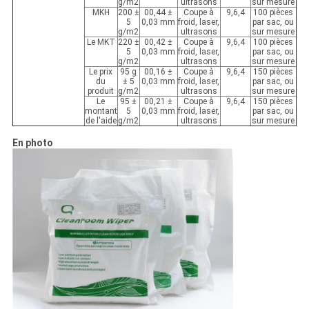
g/m2
ultrasons
sur mesure
MKH
200 ±
00,44 ±
Coupe à
9,6,4
100 pièces
5
0,03 mm
froid, laser,
par sac, ou
g/m2
ultrasons
sur mesure
Le MKT
220 ±
00,42 ±
Coupe à
9,6,4
100 pièces
5
0,03 mm
froid, laser,
par sac, ou
g/m2
ultrasons
sur mesure
Le prix
95 g
00,16 ±
Coupe à
9,6,4
150 pièces
du
± 5
0,03 mm
froid, laser,
par sac, ou
produit
g/m2
ultrasons
sur mesure
Le
95 ±
00,21 ±
Coupe à
9,6,4
150 pièces
montant
5
0,03 mm
froid, laser,
par sac, ou
de l'aide
g/m2
ultrasons
sur mesure
En photo