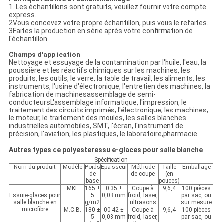
1. Les échantillons sont gratuits, veuillez fournir votre compte
express.
2Vous concevez votre propre échantillon, puis vous le refaites.
3Faites la production en série après votre confirmation de
l'échantillon.
Champs d'application
Nettoyage et essuyage de la contamination par l'huile, l'eau, la
poussière et les réactifs chimiques sur les machines, les
produits, les outils, le verre, la table de travail, les aliments, les
instruments, l'usine d'électronique, l'entretien des machines, la
fabrication de machinesassemblage de semi-
conducteursL'assemblage informatique, l'impression, le
traitement des circuits imprimés, l'électronique, les machines,
le moteur, le traitement des moules, les salles blanches
industrielles automobiles, SMT, l'écran, l'instrument de
précision, l'aviation, les plastiques, le laboratoire,pharmacie.
Autres types de polyester
essuie-glaces pour salle blanche
Spécification
Nom du produit
Modèle
Poids
Épaisseur
Méthode
Taille
Emballage
de
de coupe
(en
base
pouces)
MKL
165 ±
0.35 ±
Coupe à
9,6,4
100 pièces
Essuie-glaces pour
5
0,03 mm
froid, laser,
par sac, ou
salle blanche en
g/m2
ultrasons
sur mesure
microfibre
M.C.B.
180 ±
00,42 ±
Coupe à
9,6,4
100 pièces
5
0,03 mm
froid, laser,
par sac, ou