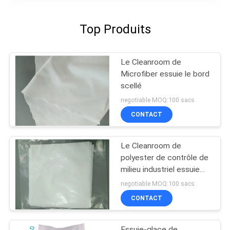
Top Produits
Le Cleanroom de
Microfiber essuie le bord
scellé
negotiable MOQ:100 sacs
CONTACT
Le Cleanroom de
polyester de contrôle de
milieu industriel essuie
6in x 6in 100 PCS
negotiable MOQ:100 sacs
CONTACT
Essuie-glace de