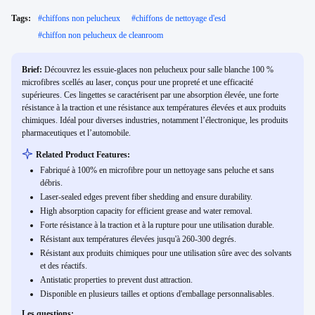
Tags:
#
chiffons non pelucheux
#
chiffons de nettoyage d'esd
#
chiffon non pelucheux de cleanroom
Brief:
Découvrez les essuie-glaces non pelucheux pour salle blanche 100 %
microfibres scellés au laser, conçus pour une propreté et une efficacité
supérieures. Ces lingettes se caractérisent par une absorption élevée, une forte
résistance à la traction et une résistance aux températures élevées et aux produits
chimiques. Idéal pour diverses industries, notamment l’électronique, les produits
pharmaceutiques et l’automobile.
Related Product Features:
Fabriqué à 100% en microfibre pour un nettoyage sans peluche et sans
débris.
Laser-sealed edges prevent fiber shedding and ensure durability.
High absorption capacity for efficient grease and water removal.
Forte résistance à la traction et à la rupture pour une utilisation durable.
Résistant aux températures élevées jusqu'à 260-300 degrés.
Résistant aux produits chimiques pour une utilisation sûre avec des solvants
et des réactifs.
Antistatic properties to prevent dust attraction.
Disponible en plusieurs tailles et options d'emballage personnalisables.
Les questions: