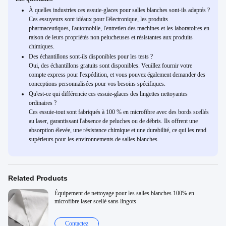
À quelles industries ces essuie-glaces pour salles blanches sont-ils adaptés ?
Ces essuyeurs sont idéaux pour l'électronique, les produits
pharmaceutiques, l'automobile, l'entretien des machines et les laboratoires en
raison de leurs propriétés non pelucheuses et résistantes aux produits
chimiques.
Des échantillons sont-ils disponibles pour les tests ?
Oui, des échantillons gratuits sont disponibles. Veuillez fournir votre
compte express pour l'expédition, et vous pouvez également demander des
conceptions personnalisées pour vos besoins spécifiques.
Qu'est-ce qui différencie ces essuie-glaces des lingettes nettoyantes
ordinaires ?
Ces essuie-tout sont fabriqués à 100 % en microfibre avec des bords scellés
au laser, garantissant l'absence de peluches ou de débris. Ils offrent une
absorption élevée, une résistance chimique et une durabilité, ce qui les rend
supérieurs pour les environnements de salles blanches.
Related Products
Équipement de nettoyage pour les salles blanches 100% en
microfibre laser scellé sans lingots
Contactez